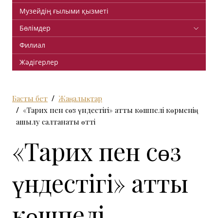
Музейдің ғылыми қызметі
Бөлімдер
Филиал
Жәдігерлер
Басты бет
Жаңалықтар
«Тарих пен сөз үндестігі» атты көшпелі көрменің
ашылу салтанаты өтті
«Тарих пен сөз
үндестігі» атты
көшпелі