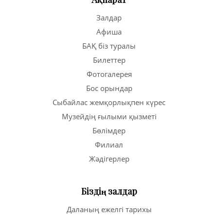
Залдар
Афиша
БАҚ біз туралы
Билеттер
Фотогалерея
Бос орындар
Сыбайлас жемқорлықпен күрес
Музейдің ғылыми қызметі
Бөлімдер
Филиал
Жәдігерлер
Біздің залдар
Даланың ежелгі тарихы