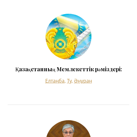
Қазақстанның Мемлекеттік рәміздері:
Елтаңба
,
Ту
,
Әнұран