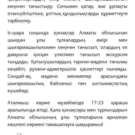
кеңінен таныстыру. Сонымен қатар, жас ұрпақты
отансүйгіштікке, ұлттық құндылықтарды құрметтеуге
тәрбиелеу.
Іс-шара соңында қонақтар Алматы облысынан
шыққан ұлы тұлғалардың өмірі мен
шығармашылығымен кеңінен танысып, олардың ел
дамуына қосқан үлесімен танысып экскурсия
тыңдады. Қатысушылардың тарихи-мәдени танымы
кеңейіп, рухани-адамгершілік қасиеттері нығаяды.
Сондай-ақ, мәдени мекемелер арасындағы
шығармашылық байланыс пен ынтымақтастық
күшейеді.
Аталмыш көрме музейімізде 17-23 қараша
аралығында өтеді. Қала қонақтары мен тұрғындарын
Алматы облысының ұлы тұлғаларына арналған
көшпелі көрмені тамашалауға шақырамыз!