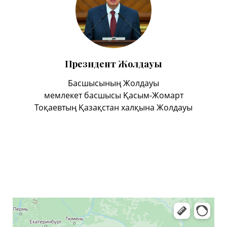
Президент Жолдауы
Басшысының Жолдауы
мемлекет басшысы Қасым-Жомарт
Тоқаевтың Қазақстан халқына Жолдауы