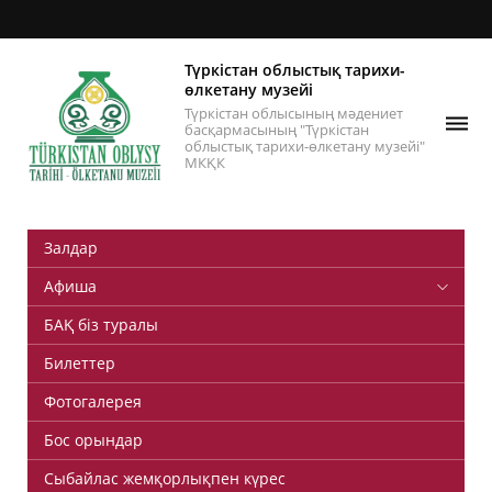
Түркістан облыстық тарихи-
өлкетану музейі
Түркістан облысының мәдениет
басқармасының "Түркістан
облыстық тарихи-өлкетану музейі"
МКҚК
Залдар
Афиша
БАҚ біз туралы
Билеттер
Фотогалерея
Бос орындар
Сыбайлас жемқорлықпен күрес