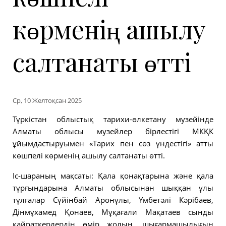
көрменің ашылу
салтанаты өтті
Ср, 10 Желтоқсан 2025
Түркістан облыстық тарихи-өлкетану музейінде
Алматы облысы музейлер бірлестігі МКҚК
ұйымдастыруымен «Тарих пен сөз үндестігі» атты
көшпелі көрменің ашылу салтанаты өтті.
Іс-шараның мақсаты: Қала қонақтарына және қала
тұрғындарына Алматы облысынан шыққан ұлы
тұлғалар Сүйінбай Аронұлы, Үмбетәлі Кәрібаев,
Дінмұхамед Қонаев, Мұқағали Мақатаев сынды
қайраткерлердің өмір жолын, шығармашылығын