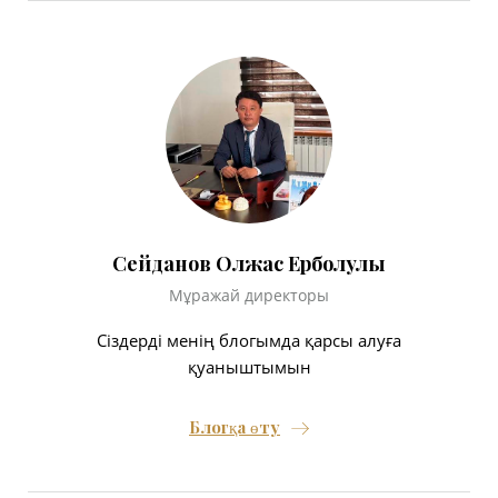
Сейданов Олжас Ерболулы
Мұражай директоры
Сіздерді менің блогымда қарсы алуға
қуаныштымын
Блогқа өту