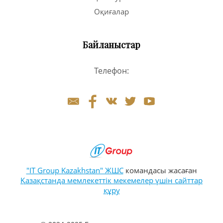
Оқиғалар
Байланыстар
Телефон:
"IT Group Kazakhstan" ЖШС
командасы жасаған
Қазақстанда мемлекеттік мекемелер үшін сайттар
құру