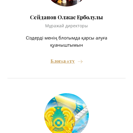
Сейданов Олжас Ерболулы
Мұражай директоры
Сіздерді менің блогымда қарсы алуға
қуаныштымын
Блогқа өту