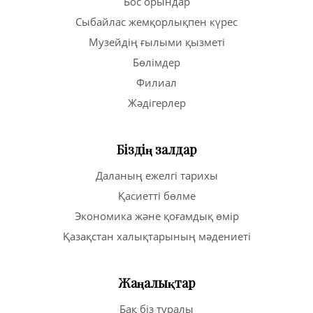
Бос орындар
Сыбайлас жемқорлықпен күрес
Музейдің ғылыми қызметі
Бөлімдер
Филиал
Жәдігерлер
Біздің залдар
Даланың ежелгі тарихы
Қасиетті бөлме
Экономика және қоғамдық өмір
Қазақстан халықтарының мәдениеті
Жаңалықтар
Бақ біз туралы