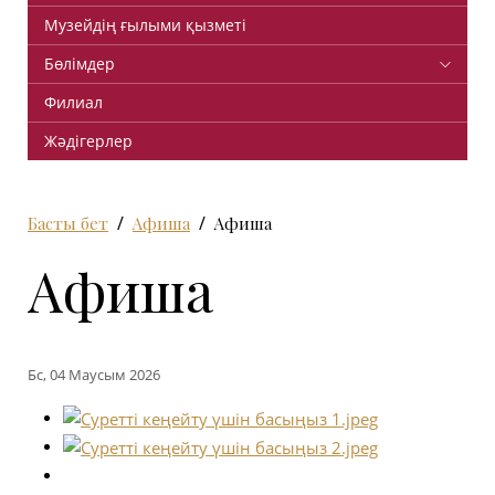
Музейдің ғылыми қызметі
Бөлімдер
Филиал
Жәдігерлер
Басты бет
Афиша
Афиша
Афиша
Бс, 04 Маусым 2026