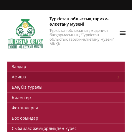
Түркістан облыстық тарихи-
өлкетану музейі
Түркістан облысының мәдениет
басқармасының "Түркістан
облыстық тарихи-өлкетану музейі"
МКҚК
Залдар
Афиша
БАҚ біз туралы
Билеттер
Фотогалерея
Бос орындар
Сыбайлас жемқорлықпен күрес