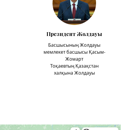
Президент Жолдауы
Басшысының Жолдауы
мемлекет басшысы Қасым-
Жомарт
Тоқаевтың Қазақстан
халқына Жолдауы