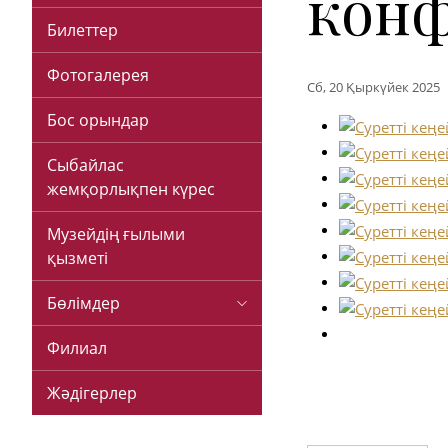
конф
Билеттер
Фотогалерея
Сб, 20 Қыркүйек 2025
Бос орындар
Сыбайлас
жемқорлықпен күрес
Музейдің ғылыми
қызметі
Бөлімдер
Филиал
Жәдігерлер