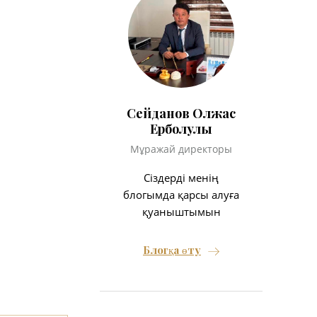
Сейданов Олжас
Ерболулы
Мұражай директоры
Сіздерді менің
блогымда қарсы алуға
қуаныштымын
Блогқа өту