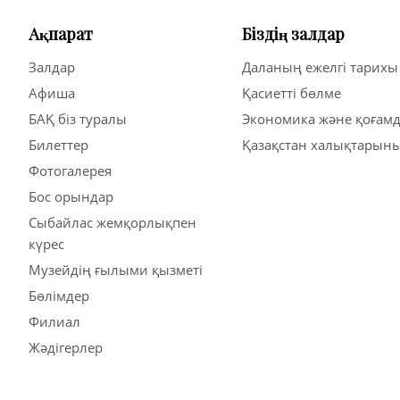
Ақпарат
Біздің залдар
Залдар
Даланың ежелгі тарихы
Афиша
Қасиетті бөлме
БАҚ біз туралы
Экономика және қоғамд
Билеттер
Қазақстан халықтарыны
Фотогалерея
Бос орындар
Сыбайлас жемқорлықпен
күрес
Музейдің ғылыми қызметі
Бөлімдер
Филиал
Жәдігерлер