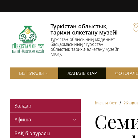
Түркістан облыстық
тарихи-өлкетану музейі
Түркістан облысының мәдениет
басқармасының "Түркістан
облыстық тарихи-өлкетану музейі"
МКҚК
БІЗ ТУРАЛЫ
ЖАҢАЛЫҚТАР
ФОТОГАЛЕ
Басты бет
Жаңал
Залдар
Семи
Афиша
БАҚ біз туралы