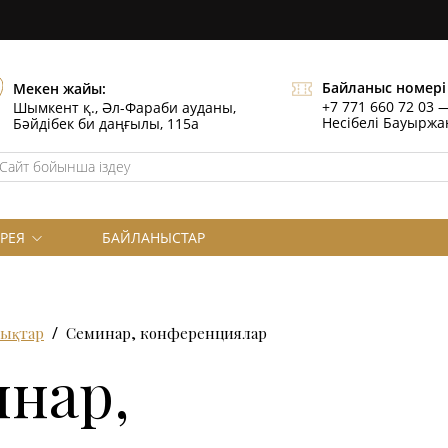
Байланыс номері
Мекен жайы:
+7 771 660 72 03
Шымкент қ., Әл-Фараби ауданы,
Несібелі Бауырж
Бәйдібек би даңғылы, 115а
РЕЯ
БАЙЛАНЫСТАР
ықтар
Семинар, конференциялар
нар,