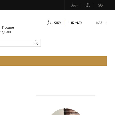
A
+
A
Кіру
Тіркелу
КАЗ
 — Пошан
анқызы