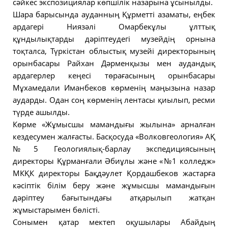
сәйкес экспозициялар көпшілік назарына ұсынылды.
Шара барысында ауданның Құрметті азаматы, еңбек
ардагері Ниязәлі Омарбекұлы ұлттық
құндылықтарды дәріптеудегі музейдің орнына
тоқталса, Түркістан облыстық музейі директорының
орынбасары Райхан Дәрменқызы мен аудандық
ардагерлер кеңесі төрағасының орынбасары
Мұхамедали Иманбеков көрменің маңызына назар
аударды. Одан соң көрменің лентасы қиылып, ресми
түрде ашылды.
Көрме «Жұмысшы мамандығы жылына» арналған
кездесумен жалғасты. Басқосуда «Волковгеология» АҚ
№5 Геологиялық-барлау экспедициясының
директоры Құрманғали Әбиұлы және «№1 колледж»
МКҚК директоры Бақдәулет Қордашбеков жастарға
кәсіптік білім беру және жұмысшы мамандығын
дәріптеу бағытындағы атқарылып жатқан
жұмыстарымен бөлісті.
Сонымен қатар мектеп оқушылары Абайдың