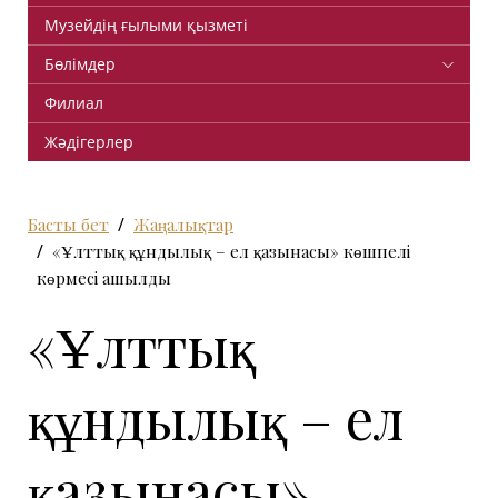
Музейдің ғылыми қызметі
Бөлімдер
Филиал
Жәдігерлер
Басты бет
Жаңалықтар
«Ұлттық құндылық – ел қазынасы» көшпелі
көрмесі ашылды
«Ұлттық
құндылық – ел
қазынасы»