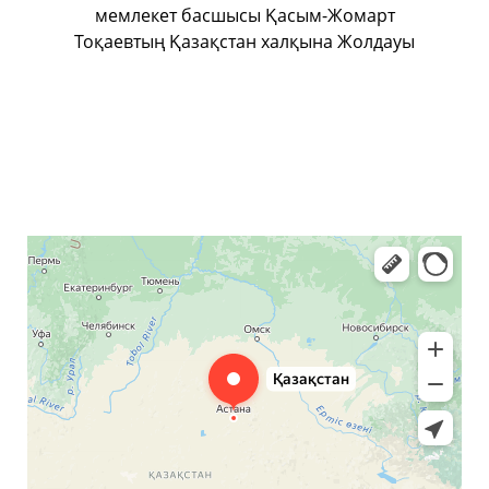
мемлекет басшысы Қасым-Жомарт
Тоқаевтың Қазақстан халқына Жолдауы