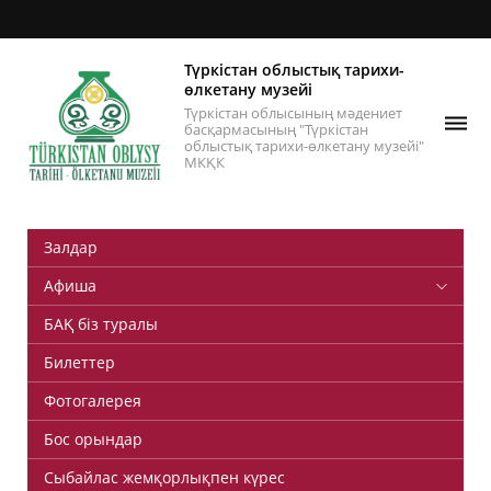
Түркістан облыстық тарихи-
өлкетану музейі
Түркістан облысының мәдениет
басқармасының "Түркістан
облыстық тарихи-өлкетану музейі"
МКҚК
Залдар
Афиша
БАҚ біз туралы
Билеттер
Фотогалерея
Бос орындар
Сыбайлас жемқорлықпен күрес