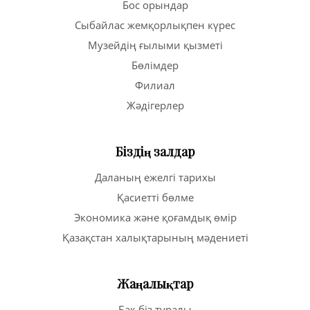
Бос орындар
Сыбайлас жемқорлықпен күрес
Музейдің ғылыми қызметі
Бөлімдер
Филиал
Жәдігерлер
Біздің залдар
Даланың ежелгі тарихы
Қасиетті бөлме
Экономика және қоғамдық өмір
Қазақстан халықтарының мәдениеті
Жаңалықтар
Бақ біз туралы