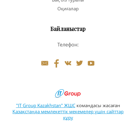
Оқиғалар
Байланыстар
Телефон:
"IT Group Kazakhstan" ЖШС
командасы жасаған
Қазақстанда мемлекеттік мекемелер үшін сайттар
құру