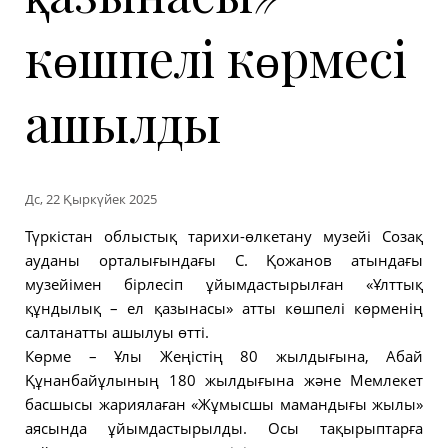
көшпелі көрмесі
ашылды
Дс, 22 Қыркүйек 2025
Түркістан облыстық тарихи-өлкетану музейі Созақ
ауданы орталығындағы С. Қожанов атындағы
музейімен бірлесіп ұйымдастырылған «Ұлттық
құндылық – ел қазынасы» атты көшпелі көрменің
салтанатты ашылуы өтті.
Көрме – Ұлы Жеңістің 80 жылдығына, Абай
Құнанбайұлының 180 жылдығына және Мемлекет
басшысы жариялаған «Жұмысшы мамандығы жылы»
аясында ұйымдастырылды. Осы тақырыптарға