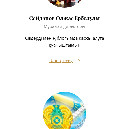
Сейданов Олжас Ерболулы
Мұражай директоры
Сіздерді менің блогымда қарсы алуға
қуаныштымын
Блогқа өту