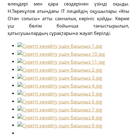
өлеңдері мен қара сөздерінен үзінді оқыды.
Н.Төрекұлов атындағы IT лицейдің оқушылары «Ұлы
Отан соғысы» атты сахналық көрініс қойды. Көрме
үш бөлім бойынша таныстырылып,
қатысушылардың сұрақтарына жауап берілді.